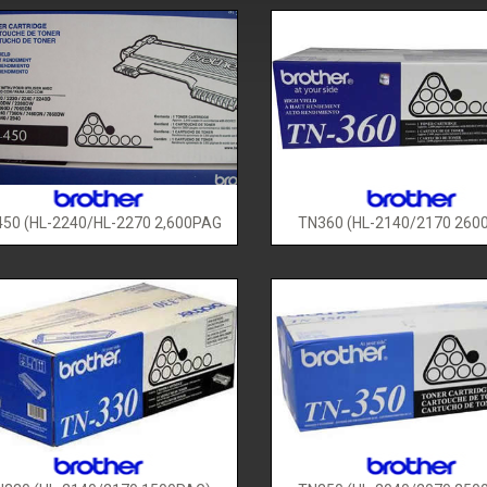
50 (HL-2240/HL-2270 2,600PAG
TN360 (HL-2140/2170 260