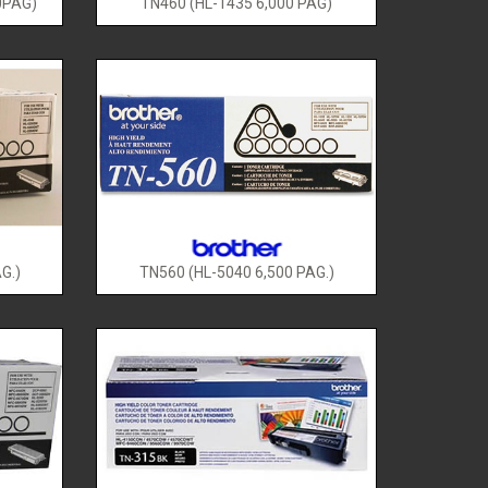
0PAG)
TN460 (HL-1435 6,000 PAG)
G.)
TN560 (HL-5040 6,500 PAG.)