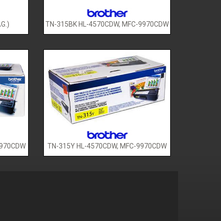
G.)
TN-315BK HL-4570CDW, MFC-9970CDW
9970CDW
TN-315Y HL-4570CDW, MFC-9970CDW