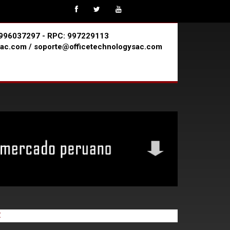
 #996037297 - RPC: 997229113
ac.com / soporte@officetechnologysac.com
R