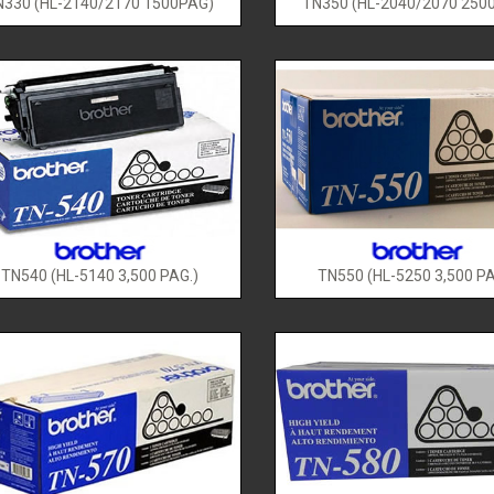
N330 (HL-2140/2170 1500PAG)
TN350 (HL-2040/2070 250
TN540 (HL-5140 3,500 PAG.)
TN550 (HL-5250 3,500 PA