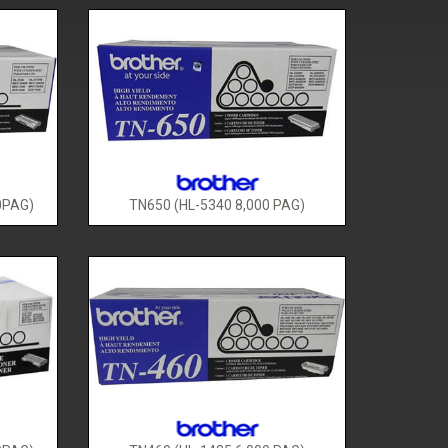
0PAG)
TN650 (HL-5340 8,000 PAG)