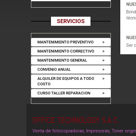
NUE
Brind
técni
SERVICIOS
NUES
MANTENIMIENTO PREVENTIVO
>
Ser c
MANTENIMIENTO CORRECTIVO
>
MANTENIMIENTO GENERAL
>
CONVENIO ANUAL
>
ALQUILER DE EQUIPOS A TODO
>
COSTO
CURSO TALLER REPARACION
>
OFFICE TECHNOLOGY S.A.C.
Venta de fotocopiadoras, Impresoras, Toner origi