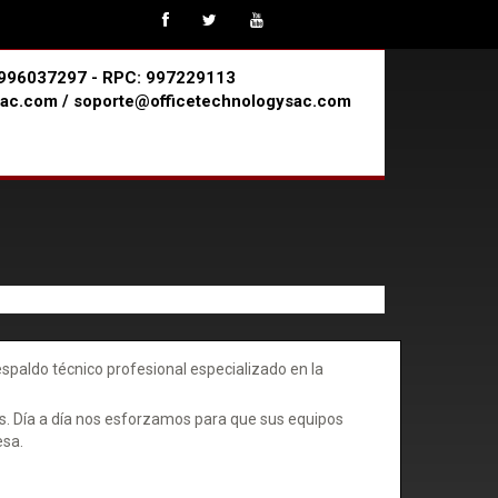
 #996037297 - RPC: 997229113
ac.com / soporte@officetechnologysac.com
paldo técnico profesional especializado en la
es. Día a día nos esforzamos para que sus equipos
esa.