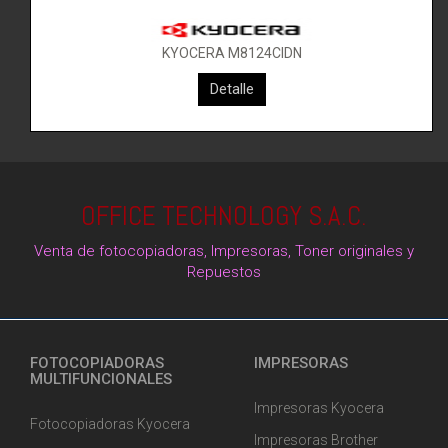
KYOCERA M8124CIDN
Detalle
OFFICE TECHNOLOGY S.A.C.
Venta de fotocopiadoras, Impresoras, Toner originales y
Repuestos
FOTOCOPIADORAS
IMPRESORAS
MULTIFUNCIONALES
Impresoras Kyocera
Fotocopiadoras Kyocera
Impresoras Brother