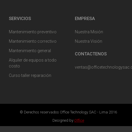
SERVICIOS
EMPRESA
Mantenimiento preventivo
Nuestra Misión
Mantenimiento correctivo
Nuestra Visión
Mantenimiento general
CONTACTENOS
Alquiler de equipos a todo
costo
ventas@officetechnologysac
Curso taller reparación
© Derechos reservados Office Technology SAC - Lima 2016
Designed by
Office