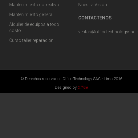
Mantenimiento correctivo
Nuestra Visión
Mantenimiento general
CONTACTENOS
Alquiler de equipos a todo
costo
ventas@officetechnologysac
Curso taller reparación
© Derechos reservados Office Technology SAC - Lima 2016
Designed by
Office