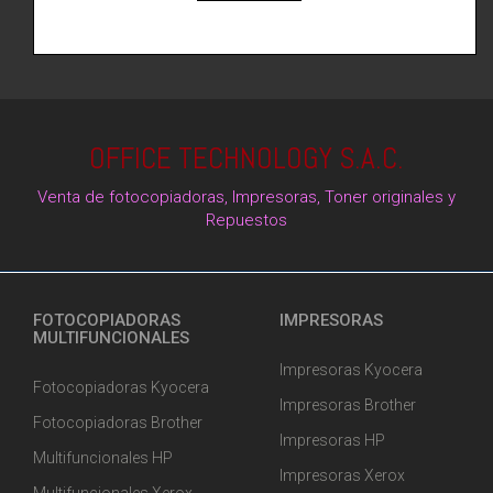
OFFICE TECHNOLOGY S.A.C.
Venta de fotocopiadoras, Impresoras, Toner originales y
Repuestos
FOTOCOPIADORAS
IMPRESORAS
MULTIFUNCIONALES
Impresoras Kyocera
Fotocopiadoras Kyocera
Impresoras Brother
Fotocopiadoras Brother
Impresoras HP
Multifuncionales HP
Impresoras Xerox