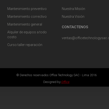
Mantenimiento preventivo
Nuestra Misión
Mantenimiento correctivo
Nuestra Visión
Mantenimiento general
CONTACTENOS
Alquiler de equipos a todo
costo
ventas@officetechnologysac
Curso taller reparación
© Derechos reservados Office Technology SAC - Lima 2016
Designed by
Office